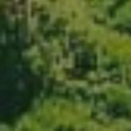
Links
SmartFarmer App
Windows App
Android App
Blog
Eingabeservice
Fernwartung
© NOVASYS GmbH - Preisangaben zzgl MwSt. -
Datenschutz