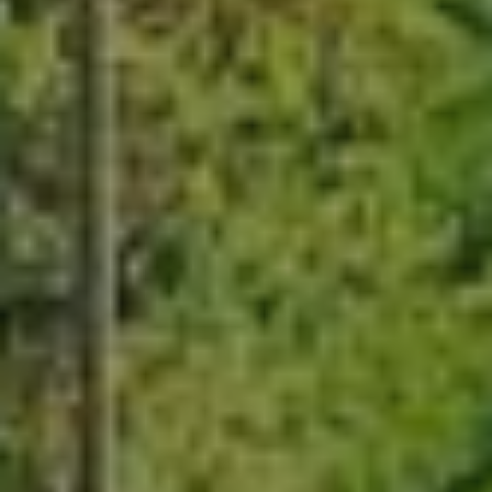
SmartFarmer
NOVASYS GmbH
Güterweg 2
39040 Kurtinig a.d.W.
Kontakt
Email:
support@smartfarmer.it
Telefon:
+39 0471 1660116
Whatsapp:
+39 0471 1660116